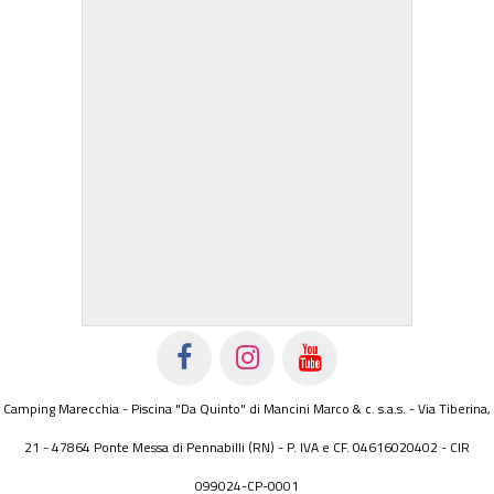
Camping Marecchia - Piscina "Da Quinto" di Mancini Marco & c. s.a.s. - Via Tiberina,
21 - 47864 Ponte Messa di Pennabilli (RN) - P. IVA e CF. 04616020402 - CIR
099024-CP-0001