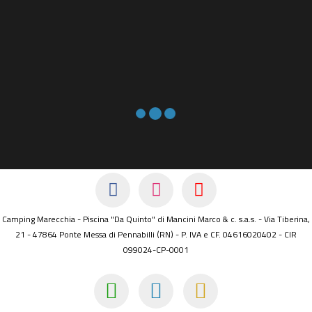
Camping Marecchia - Piscina "Da Quinto" di Mancini Marco & c. s.a.s. - Via Tiberina,
21 - 47864 Ponte Messa di Pennabilli (RN) - P. IVA e CF. 04616020402 - CIR
099024-CP-0001